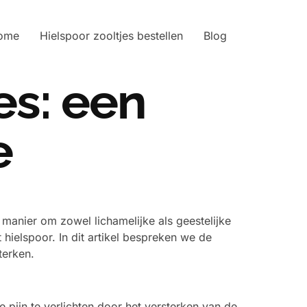
ome
Hielspoor zooltjes bestellen
Blog
es: een
e
 manier om zowel lichamelijke als geestelijke
hielspoor. In dit artikel bespreken we de
terken.
 pijn te verlichten door het versterken van de