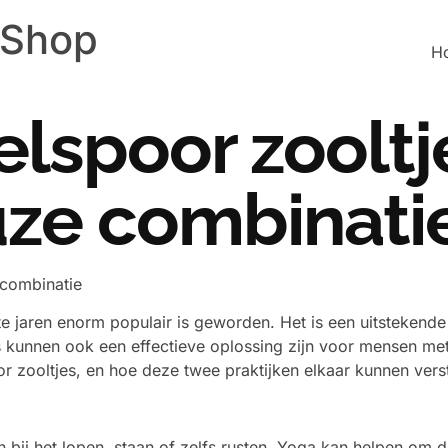
 Shop
H
elspoor zooltj
ze combinati
 combinatie
e jaren enorm populair is geworden. Het is een uitstekende
 kunnen ook een effectieve oplossing zijn voor mensen met 
 zooltjes, en hoe deze twee praktijken elkaar kunnen vers
 bij het lopen, staan of zelfs rusten. Yoga kan helpen om de