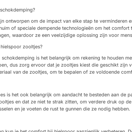
a schokdemping?
jn ontworpen om de impact van elke stap te verminderen en z
chuim of speciale dempende technologieën om het comfort t
gen, waardoor ze een veelzijdige oplossing zijn voor mens
 hielspoor zooltjes?
ra schokdemping is het belangrijk om rekening te houden me
oen, dus zorg ervoor dat je zooltjes kiest die geschikt zijn 
eriaal van de zooltjes, om te bepalen of ze voldoende comf
tjes is het ook belangrijk om aandacht te besteden aan de 
tjes en dat ze niet te strak zitten, om verdere druk op de
selen en je voeten de rust te gunnen die ze nodig hebben.
 kun je het comfort bij hielspoor aanzienlijk verbeteren. Do