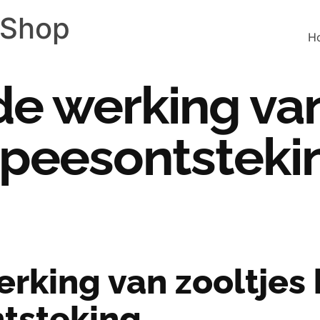
 Shop
H
e werking van
espeesontsteki
rking van zooltjes 
ntsteking