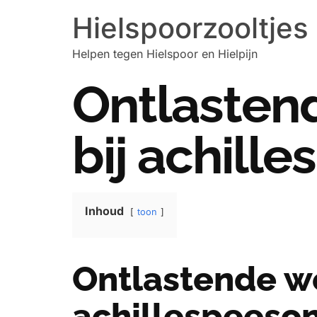
Hielspoorzooltjes
Helpen tegen Hielspoor en Hielpijn
Ontlastend
bij achill
Inhoud
toon
Ontlastende we
achillespeeso