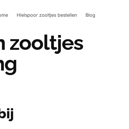
ome
Hielspoor zooltjes bestellen
Blog
 zooltjes
ng
bij