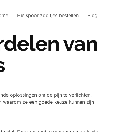
ome
Hielspoor zooltjes bestellen
Blog
rdelen van
s
lende oplossingen om de pijn te verlichten,
 en waarom ze een goede keuze kunnen zijn
 de hiel. Door de zachte padding en de juiste