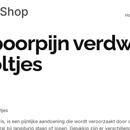
 Shop
H
poorpijn verd
ltjes
tjes
aris, is een pijnlijke aandoening die wordt veroorzaakt door
ral bij langdurig staan of lopen. Gelukkig zijn er verschil