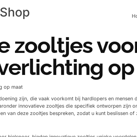
 Shop
H
e zooltjes voo
 verlichting o
ng op maat
doening zijn, die vaak voorkomt bij hardlopers en mensen di
nder innovatieve zooltjes die specifiek ontworpen zijn om v
den van deze zooltjes bespreken, zodat u kunt beslissen of
or hielspoor, bieden innovatieve zooltjes unieke voordelen