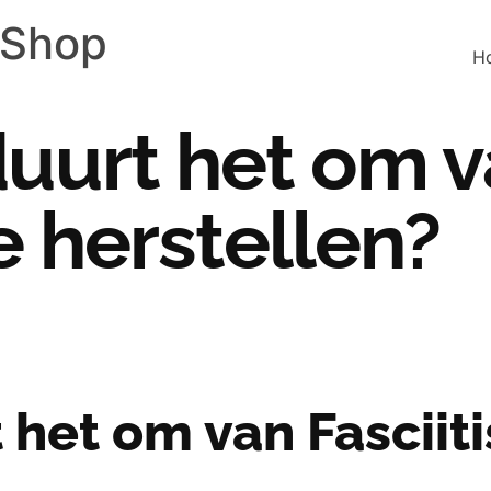
 Shop
H
uurt het om va
e herstellen?
het om van Fasciitis