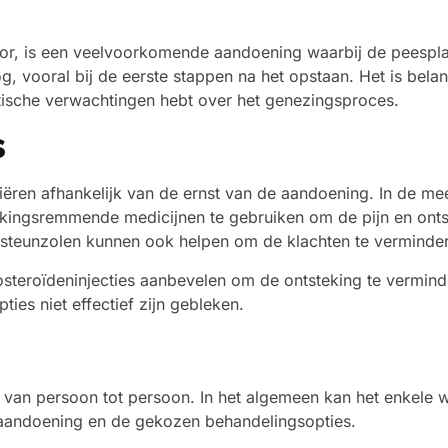
poor, is een veelvoorkomende aandoening waarbij de peespla
oog, vooral bij de eerste stappen na het opstaan. Het is bel
stische verwachtingen hebt over het genezingsproces.
s
riëren afhankelijk van de ernst van de aandoening. In de m
tekingsremmende medicijnen te gebruiken om de pijn en onts
steunzolen kunnen ook helpen om de klachten te verminde
costeroïdeninjecties aanbevelen om de ontsteking te vermin
es niet effectief zijn gebleken.
ren van persoon tot persoon. In het algemeen kan het enkel
de aandoening en de gekozen behandelingsopties.