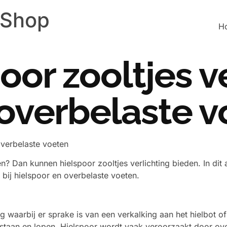
 Shop
H
oor zooltjes v
 overbelaste 
overbelaste voeten
en? Dan kunnen hielspoor zooltjes verlichting bieden. In dit
ij hielspoor en overbelaste voeten.
waarbij er sprake is van een verkalking aan het hielbot of
t opstaan en lopen. Hielspoor wordt vaak veroorzaakt door o