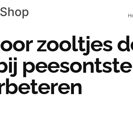
 Shop
H
oor zooltjes d
 bij peesontst
rbeteren