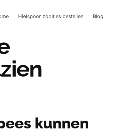
ome
Hielspoor zooltjes bestellen
Blog
e
zien
spees kunnen