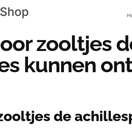
 Shop
H
oor zooltjes d
es kunnen ont
zooltjes de achille