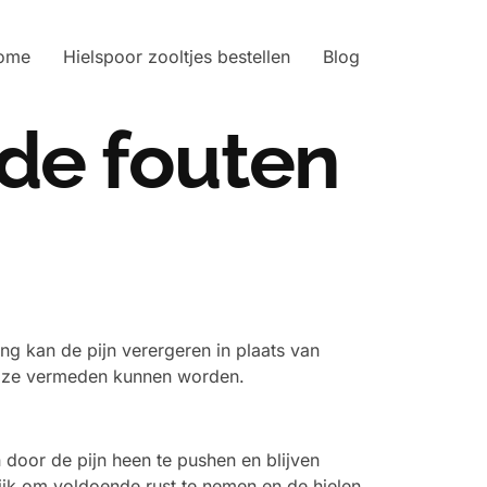
ome
Hielspoor zooltjes bestellen
Blog
nde fouten
g kan de pijn verergeren in plaats van
oe ze vermeden kunnen worden.
 door de pijn heen te pushen en blijven
ijk om voldoende rust te nemen en de hielen