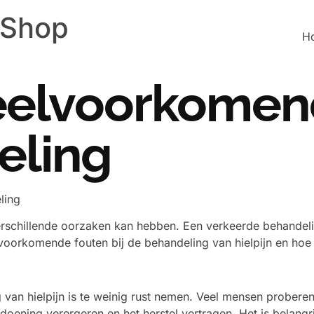
 Shop
H
veelvoorkome
eling
ling
erschillende oorzaken kan hebben. Een verkeerde behandelin
eelvoorkomende fouten bij de behandeling van hielpijn en h
van hielpijn is te weinig rust nemen. Veel mensen proberen
oening verergeren en het herstel vertragen. Het is belangr