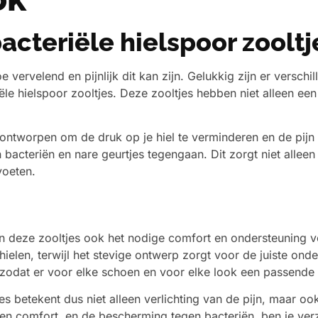
acteriële hielspoor zooltj
e vervelend en pijnlijk dit kan zijn. Gelukkig zijn er versch
le hielspoor zooltjes. Deze zooltjes hebben niet alleen een 
al ontworpen om de druk op je hiel te verminderen en de pijn
 bacteriën en nare geurtjes tegengaan. Dit zorgt niet alle
voeten.
n deze zooltjes ook het nodige comfort en ondersteuning v
ielen, terwijl het stevige ontwerp zorgt voor de juiste onde
n, zodat er voor elke schoen en voor elke look een passende 
es betekent dus niet alleen verlichting van de pijn, maar oo
en comfort, en de bescherming tegen bacteriën, ben je verz