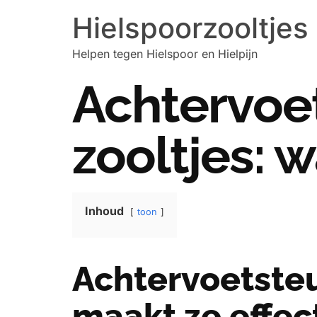
Hielspoorzooltjes
Helpen tegen Hielspoor en Hielpijn
Achtervoet
zooltjes: 
Inhoud
toon
Achtervoetsteu
maakt ze effec