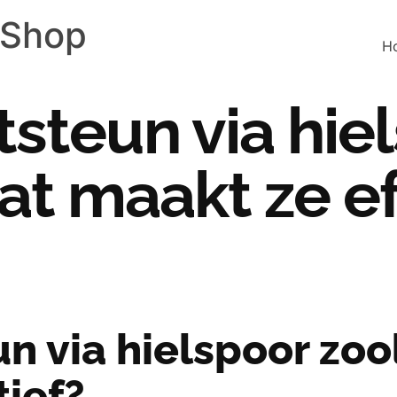
 Shop
H
steun via hie
wat maakt ze ef
n via hielspoor zool
tief?