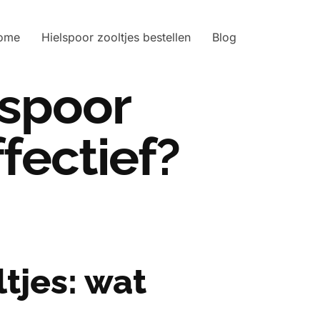
ome
Hielspoor zooltjes bestellen
Blog
lspoor
fectief?
tjes: wat