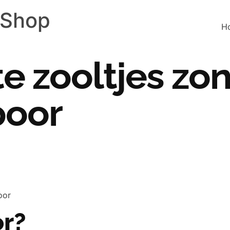
 Shop
H
 zooltjes zon
poor
oor
or?